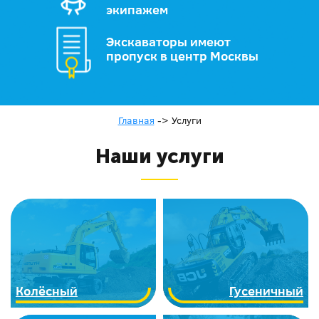
экипажем
Экскаваторы имеют
пропуск в центр Москвы
Главная
->
Услуги
Наши услуги
Колёсный
Гусеничный